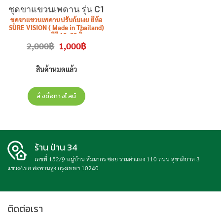
ชุดขาแขวนเพดาน รุ่น C1
ชุดขาแขวนเพดานปรับก้มเงย ยี่ห้อ
SURE VISION ( Made in Thailand)
ขนาดจอทีวี 19 -32 นิ้ว
Original
Current
2,000
฿
1,000
฿
(แต่สามารถแขวนจอ 40 นิ้ว,42 นิ้ว
price
price
ได้บ้างรุ่น ) รุ่น
C1
ราคาไม่รวมติดตั้ง
was:
is:
2,000฿.
1,000฿.
สินค้าหมดแล้ว
สั่งซื้อทางไลน์
ร้าน ป่าน 34
เลขที่ 152/9 หมู่บ้าน สัมมากร ซอย รามคำแหง 110 ถนน สุขาภิบาล 3
แขวง/เขต สะพานสูง กรุงเทพฯ 10240
ติดต่อเรา