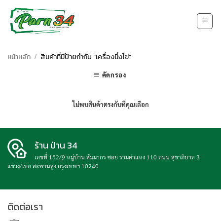
Skip
to
content
หน้าหลัก
/
สินค้าที่มีป้ายกำกับ “เครื่องนึ่งไข่”
คัดกรอง
ไม่พบสินค้าตรงกับที่คุณเลือก
ร้าน ป่าน 34
เลขที่ 152/9 หมู่บ้าน สัมมากร ซอย รามคำแหง 110 ถนน สุขาภิบาล 3
แขวง/เขต สะพานสูง กรุงเทพฯ 10240
ติดต่อเรา