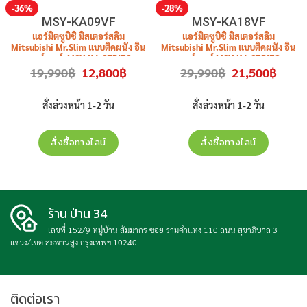
-36%
-28%
MSY-KA09VF
MSY-KA18VF
แอร์มิตซูบิชิ มิสเตอร์สลิม
แอร์มิตซูบิชิ มิสเตอร์สลิม
Mitsubishi Mr.Slim แบบติดผนัง อิน
Mitsubishi Mr.Slim แบบติดผนัง อิน
เวอร์เตอร์ MSY-KA SERIES
เวอร์เตอร์ MSY-KA SERIES
Original
Current
Original
Curren
19,990
฿
12,800
฿
29,990
฿
21,500
฿
รุ่น
MSY-KA09VF/MUY-KA09VF
รุ่น
MSY-KA18VF/MUY-KA18VF
price
price
price
price
ขนาด 9,212 (2,730-9,895) BTU
ขนาด 17,742 (4,436-18,425) BTU
was:
is:
was:
is:
19,990฿.
12,800฿.
29,990฿.
21,500฿
ราคาไม่รวมติดตั้ง
ระบบไฟ 220 V รีโมทไร้สาย ราคาไม่
สั่งล่วงหน้า 1-2 วัน
สั่งล่วงหน้า 1-2 วัน
รวมติดตั้ง
สั่งซื้อทางไลน์
สั่งซื้อทางไลน์
ร้าน ป่าน 34
เลขที่ 152/9 หมู่บ้าน สัมมากร ซอย รามคำแหง 110 ถนน สุขาภิบาล 3
แขวง/เขต สะพานสูง กรุงเทพฯ 10240
ติดต่อเรา