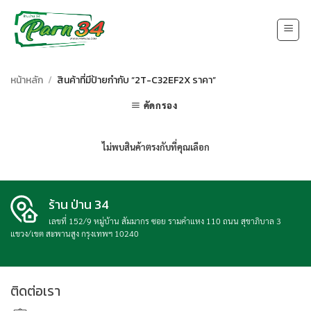
Skip
to
content
หน้าหลัก
/
สินค้าที่มีป้ายกำกับ “2T-C32EF2X ราคา”
คัดกรอง
ไม่พบสินค้าตรงกับที่คุณเลือก
ร้าน ป่าน 34
เลขที่ 152/9 หมู่บ้าน สัมมากร ซอย รามคำแหง 110 ถนน สุขาภิบาล 3
แขวง/เขต สะพานสูง กรุงเทพฯ 10240
ติดต่อเรา