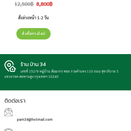
Original
Current
12,500
฿
8,800
฿
ศูนย์ ราคาไม่รวมติดตั้ง
price
price
was:
is:
12,500฿.
8,800฿.
สั่งล่วงหน้า 1-2 วัน
สั่งซื้อทางไลน์
ร้าน ป่าน 34
เลขที่ 152/9 หมู่บ้าน สัมมากร ซอย รามคำแหง 110 ถนน สุขาภิบาล 3
แขวง/เขต สะพานสูง กรุงเทพฯ 10240
ติดต่อเรา
parn34@hotmail.com