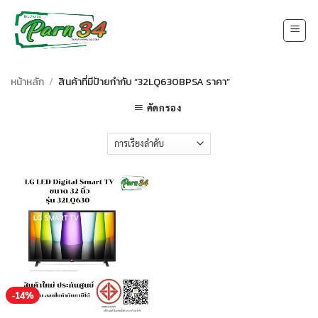
Skip
to
content
หน้าหลัก
/
สินค้าที่มีป้ายกำกับ “32LQ630BPSA ราคา”
คัดกรอง
-14%