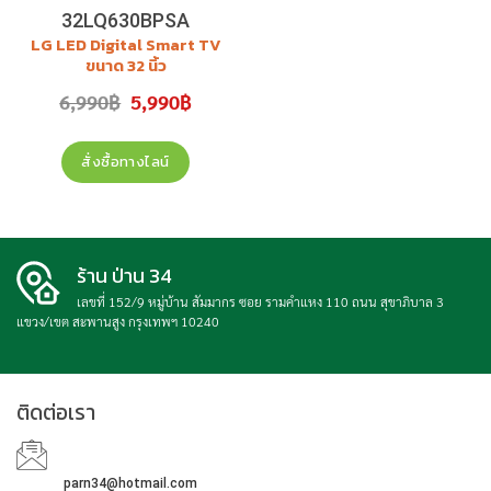
32LQ630BPSA
LG LED Digital Smart TV
ขนาด 32 นิ้ว
รุ่น
32LQ630BPSA
Original
Current
6,990
฿
5,990
฿
price
price
สินค้าใหม่ ประกันศูนย์
was:
is:
6,990฿.
5,990฿.
สั่งซื้อทางไลน์
ร้าน ป่าน 34
เลขที่ 152/9 หมู่บ้าน สัมมากร ซอย รามคำแหง 110 ถนน สุขาภิบาล 3
แขวง/เขต สะพานสูง กรุงเทพฯ 10240
ติดต่อเรา
parn34@hotmail.com