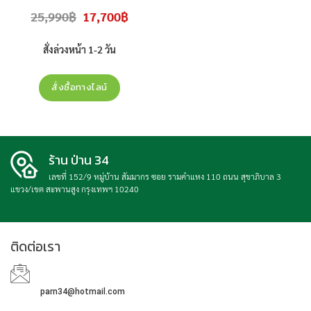
BTU สินค้าใหม่ ประกันศุนย์ ราคาไม่
Original
Current
25,990
฿
17,700
฿
รวมติดตั้ง
price
price
was:
is:
25,990฿.
17,700฿.
สั่งล่วงหน้า 1-2 วัน
สั่งซื้อทางไลน์
ร้าน ป่าน 34
เลขที่ 152/9 หมู่บ้าน สัมมากร ซอย รามคำแหง 110 ถนน สุขาภิบาล 3
แขวง/เขต สะพานสูง กรุงเทพฯ 10240
ติดต่อเรา
parn34@hotmail.com