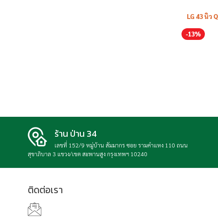
LG 43 นิ้ว
-13%
รุ่น
43Q
ร้าน ป่าน 34
เลขที่ 152/9 หมู่บ้าน สัมมากร ซอย รามคำแหง 110 ถนน
สุขาภิบาล 3 แขวง/เขต สะพานสูง กรุงเทพฯ 10240
ติดต่อเรา