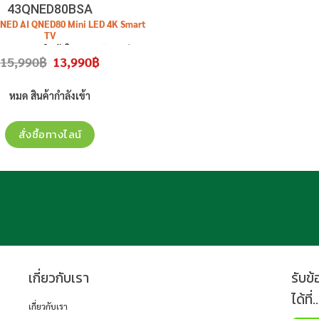
43QNED80BSA
 QNED AI QNED80 Mini LED 4K Smart
TV
NED80BSA
สินค้าใหม่ ประกันศูนย์
Original
Current
15,990
฿
13,990
฿
price
price
was:
is:
15,990฿.
13,990฿.
หมด สินค้ากำลังเข้า
สั่งซื้อทางไลน์
เกี่ยวกับเรา
รับข
ได้ที่..
เกี่ยวกับเรา