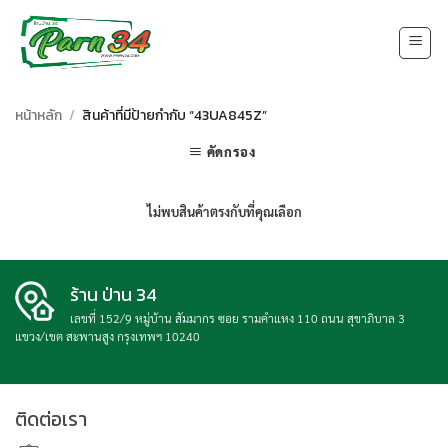
Skip
to
content
หน้าหลัก
/
สินค้าที่มีป้ายกำกับ “43UA845Z”
คัดกรอง
ไม่พบสินค้าตรงกับที่คุณเลือก
ร้าน ป่าน 34
เลขที่ 152/9 หมู่บ้าน สัมมากร ซอย รามคำแหง 110 ถนน สุขาภิบาล 3
แขวง/เขต สะพานสูง กรุงเทพฯ 10240
ติดต่อเรา