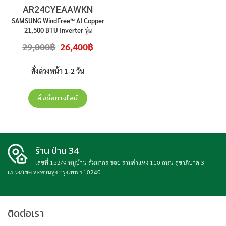
AR24CYEAAWKN
SAMSUNG WindFree™ AI Copper
21,500 BTU Inverter รุ่น
AR24CYEAAWKN สินค้าใหม่ ประกัน
Original
Current
29,000
฿
26,400
฿
ศูนย์ ราคาไม่รวมติดตั้ง
price
price
was:
is:
29,000฿.
26,400฿.
สั่งล่วงหน้า 1-2 วัน
สั่งซื้อทางไลน์
ร้าน ป่าน 34
เลขที่ 152/9 หมู่บ้าน สัมมากร ซอย รามคำแหง 110 ถนน สุขาภิบาล 3
แขวง/เขต สะพานสูง กรุงเทพฯ 10240
ติดต่อเรา