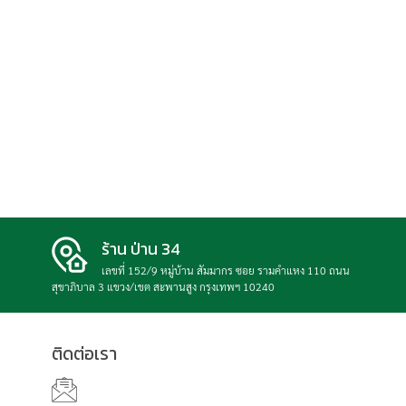
ร้าน ป่าน 34
เลขที่ 152/9 หมู่บ้าน สัมมากร ซอย รามคำแหง 110 ถนน
สุขาภิบาล 3 แขวง/เขต สะพานสูง กรุงเทพฯ 10240
ติดต่อเรา