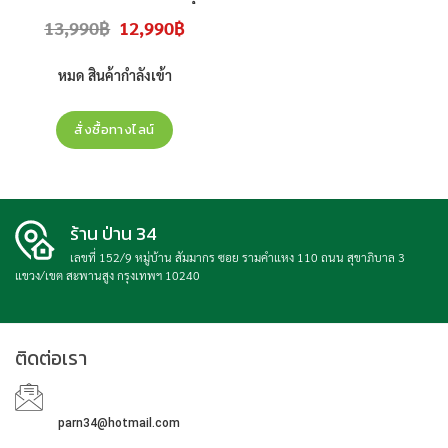
UA50UE800HKXXT
สินค้าใหม่
Original
Current
13,990
฿
12,990
฿
ประกันศูนย์
price
price
was:
is:
13,990฿.
12,990฿.
หมด สินค้ากำลังเข้า
สั่งซื้อทางไลน์
ร้าน ป่าน 34
เลขที่ 152/9 หมู่บ้าน สัมมากร ซอย รามคำแหง 110 ถนน สุขาภิบาล 3
แขวง/เขต สะพานสูง กรุงเทพฯ 10240
ติดต่อเรา
parn34@hotmail.com