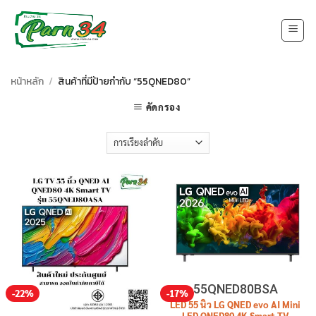
Skip
to
content
หน้าหลัก
/
สินค้าที่มีป้ายกำกับ “55QNED80”
คัดกรอง
55QNED80BSA
-22%
-17%
LED 55 นิ้ว LG QNED evo AI Mini
LED QNED80 4K Smart TV