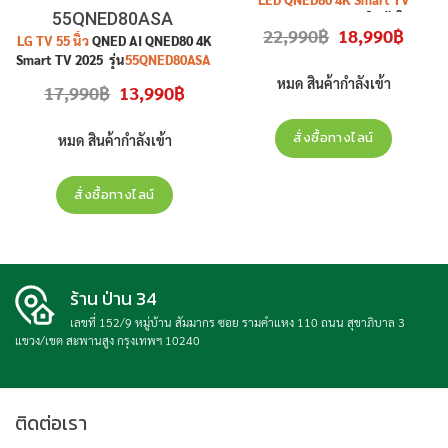
55QNED80ASA
รุ่น
55QNED80BSA
สินค้าใหม่
Original
Curren
22,990
฿
18,990
฿
ประกันศูนย์
LG TV 55 นิ้ว
QNED AI QNED80 4K
price
price
was:
is:
Smart TV 2025 รุ่น
55QNED80ASA
22,990฿.
18,990฿
สินค้าใหม่ ประกันศูนย์
หมด สินค้ากำลังเข้า
Original
Current
17,990
฿
13,990
฿
price
price
was:
is:
17,990฿.
13,990฿.
สั่งซื้อทางไลน์
หมด สินค้ากำลังเข้า
สั่งซื้อทางไลน์
ร้าน ป่าน 34
เลขที่ 152/9 หมู่บ้าน สัมมากร ซอย รามคำแหง 110 ถนน สุขาภิบาล 3
แขวง/เขต สะพานสูง กรุงเทพฯ 10240
ติดต่อเรา