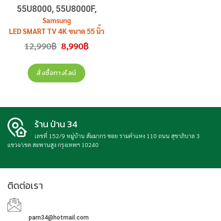
55U8000, 55U8000F,
55U8000FKXXT
Samsung
LED SMART TV 4K ขนาด 55 นิ้ว
รุ่น
Original
Current
12,990
฿
8,990
฿
price
price
55U8000, 55U8000F,
was:
is:
55U8000FKXXT
12,990฿.
8,990฿.
สินค้าใหม่ ประกันศูนย์ 1 ปี
สั่งซื้อทางไลน์
ร้าน ป่าน 34
เลขที่ 152/9 หมู่บ้าน สัมมากร ซอย รามคำแหง 110 ถนน สุขาภิบาล 3
แขวง/เขต สะพานสูง กรุงเทพฯ 10240
ติดต่อเรา
parn34@hotmail.com