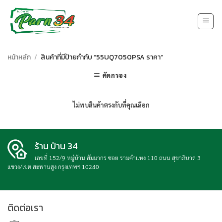
Skip
to
content
หน้าหลัก
/
สินค้าที่มีป้ายกำกับ “55UQ7050PSA ราคา”
คัดกรอง
ไม่พบสินค้าตรงกับที่คุณเลือก
ร้าน ป่าน 34
เลขที่ 152/9 หมู่บ้าน สัมมากร ซอย รามคำแหง 110 ถนน สุขาภิบาล 3
แขวง/เขต สะพานสูง กรุงเทพฯ 10240
ติดต่อเรา