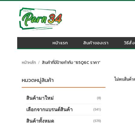
Skip
to
content
หน้าแรก
สินค้าของเรา
วิธีสั่
หน้าหลัก
/
สินค้าที่มีป้ายกำกับ “65Q6C ราคา”
หมวดหมู่สินค้า
ไม่พบสินค้าต
สินค้ามาใหม่
(8)
เลือกจากแบรนด์สินค้า
(541)
สินค้าทั้งหมด
(570)