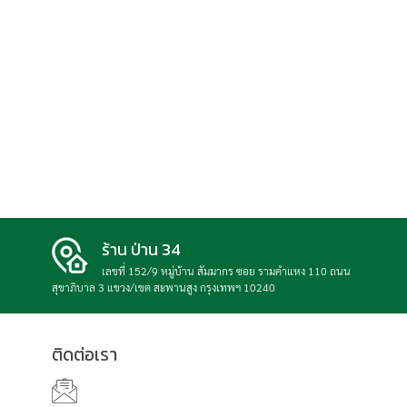
ร้าน ป่าน 34
เลขที่ 152/9 หมู่บ้าน สัมมากร ซอย รามคำแหง 110 ถนน
สุขาภิบาล 3 แขวง/เขต สะพานสูง กรุงเทพฯ 10240
ติดต่อเรา