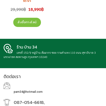
65 นิ้ว
รุ่น
65QNED70BSA
( 65QNED70 ,
Original
Current
29,990
฿
18,990
฿
65QNED70B , QNED70B ) สินค้า
price
price
was:
is:
ใหม่ ประกันศูนย์
29,990฿.
18,990฿.
สั่งซื้อทางไลน์
ร้าน ป่าน 34
เลขที่ 152/9 หมู่บ้าน สัมมากร ซอย รามคำแหง 110 ถนน สุขาภิบาล 3
แขวง/เขต สะพานสูง กรุงเทพฯ 10240
ติดต่อเรา
parn34@hotmail.com
087-054-6618,