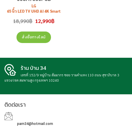
LG
65 นิ้ว LED TV UHD AI 4K Smart
TV
Original
Current
18,990
฿
12,990
฿
รุ่น
65UA7350 / 65UA7350PSB
price
price
was:
is:
สินค้าใหม่ รับประกันศูนย์
18,990฿.
12,990฿.
สั่งซื้อทางไลน์
ร้าน ป่าน 34
เลขที่ 152/9 หมู่บ้าน สัมมากร ซอย รามคำแหง 110 ถนน สุขาภิบาล 3
แขวง/เขต สะพานสูง กรุงเทพฯ 10240
ติดต่อเรา
parn34@hotmail.com