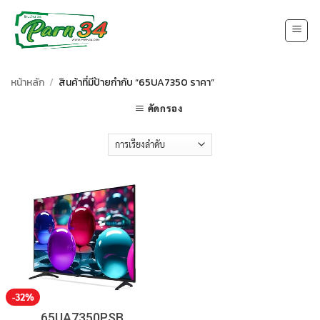
Skip
to
content
หน้าหลัก
/
สินค้าที่มีป้ายกำกับ “65UA7350 ราคา”
คัดกรอง
-32%
65UA7350PSB