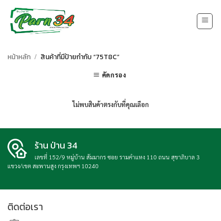
Skip
to
content
หน้าหลัก
/
สินค้าที่มีป้ายกำกับ “75T8C”
คัดกรอง
ไม่พบสินค้าตรงกับที่คุณเลือก
ร้าน ป่าน 34
เลขที่ 152/9 หมู่บ้าน สัมมากร ซอย รามคำแหง 110 ถนน สุขาภิบาล 3
แขวง/เขต สะพานสูง กรุงเทพฯ 10240
ติดต่อเรา