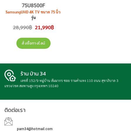
75U8500F
Samsung
UHD 4K TV ขนาด 75 นิ้ว
รุ่น
UA75U8500FKXXT ( 75U8500 ,
Original
Current
28,990
฿
21,990
฿
75U8500F , U8500F )
price
price
was:
is:
สินค้าใหม่ ประกันศูนย์
28,990฿.
21,990฿.
สั่งซื้อทางไลน์
ร้าน ป่าน 34
เลขที่ 152/9 หมู่บ้าน สัมมากร ซอย รามคำแหง 110 ถนน สุขาภิบาล 3
แขวง/เขต สะพานสูง กรุงเทพฯ 10240
ติดต่อเรา
parn34@hotmail.com