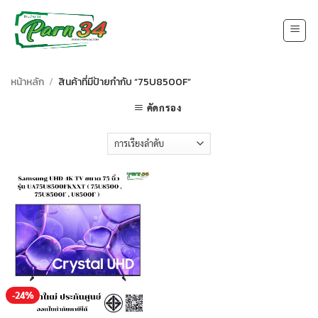
Skip
to
content
หน้าหลัก
/
สินค้าที่มีป้ายกำกับ “75U8500F”
คัดกรอง
-24%