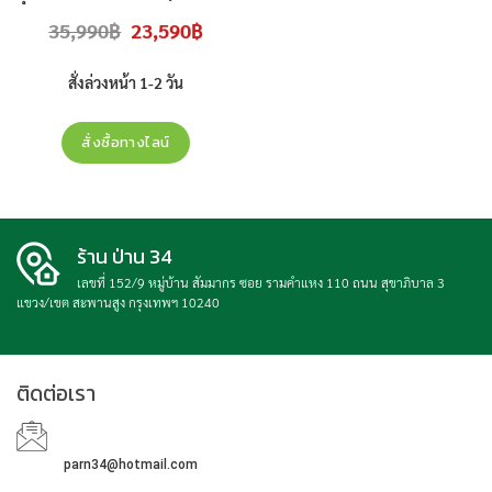
, 75U8500H , U8500H ) สินค้าใหม่
Original
Current
35,990
฿
23,590
฿
ประกันศูนย์
price
price
was:
is:
35,990฿.
23,590฿.
สั่งล่วงหน้า 1-2 วัน
สั่งซื้อทางไลน์
ร้าน ป่าน 34
เลขที่ 152/9 หมู่บ้าน สัมมากร ซอย รามคำแหง 110 ถนน สุขาภิบาล 3
แขวง/เขต สะพานสูง กรุงเทพฯ 10240
ติดต่อเรา
parn34@hotmail.com