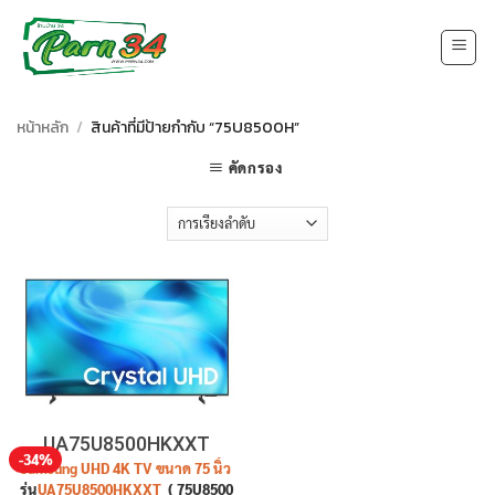
Skip
to
content
หน้าหลัก
/
สินค้าที่มีป้ายกำกับ “75U8500H”
คัดกรอง
UA75U8500HKXXT
-34%
Samsung UHD 4K TV ขนาด 75 นิ้ว
รุ่น
UA75U8500HKXXT
( 75U8500