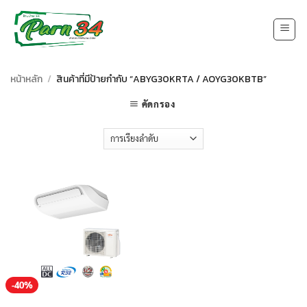
Skip
to
content
หน้าหลัก
/
สินค้าที่มีป้ายกำกับ “ABYG30KRTA / AOYG30KBTB”
คัดกรอง
-40%