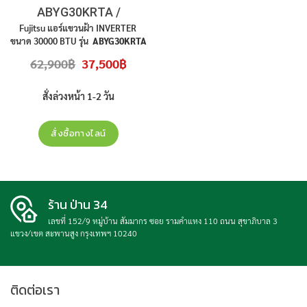
ABYG30KRTA /
AOYG30KBTB
Fujitsu แอร์แขวนฝ้า INVERTER
ขนาด 30000 BTU รุ่น
ABYG30KRTA
/ AOYG30KBTB
ไฟ 220 V 1 เฟส
Original
Current
62,900
฿
37,500
฿
เบอร์ 5 R32 คอมเพรสเซอร์ 10 ปี
price
price
was:
is:
อะไหล่ทุกชิ้นส่วน 3 ปี ราคาไม่รวมติด
62,900฿.
37,500฿.
ตั้ง
สั่งล่วงหน้า 1-2 วัน
สั่งซื้อทางไลน์
ร้าน ป่าน 34
เลขที่ 152/9 หมู่บ้าน สัมมากร ซอย รามคำแหง 110 ถนน สุขาภิบาล 3
แขวง/เขต สะพานสูง กรุงเทพฯ 10240
ติดต่อเรา