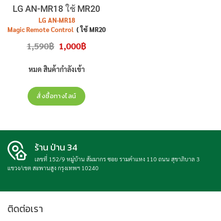
LG AN-MR18 ใช้ MR20
แทนได้
LG
AN-MR18
Magic Remote Control
( ใช้ MR20
แทนได้ )
Original
Current
1,590
฿
1,000
฿
price
price
was:
is:
1,590฿.
1,000฿.
หมด สินค้ากำลังเข้า
สั่งซื้อทางไลน์
ร้าน ป่าน 34
เลขที่ 152/9 หมู่บ้าน สัมมากร ซอย รามคำแหง 110 ถนน สุขาภิบาล 3
แขวง/เขต สะพานสูง กรุงเทพฯ 10240
ติดต่อเรา