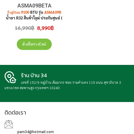
ASMA09BETA
Fujitsu 9100
BTU รุ่น
ASMA09B
น้ำยา R32 สินค้าใหม่ ประกันศูนย์ (
ราคาไม่รวมติดตั้ง • รับประกัน
Original
Current
16,990
฿
8,990
฿
คอมเพรสเซอร์ 10 ปี อะไหล่ทุกชิ้น 3
price
price
was:
is:
ปี แผงคอยล์เย็น,ร้อน 3 ปี ) ราคายัง
16,990฿.
8,990฿.
ไม่รวมติดตั้ง
สั่งซื้อทางไลน์
ร้าน ป่าน 34
เลขที่ 152/9 หมู่บ้าน สัมมากร ซอย รามคำแหง 110 ถนน สุขาภิบาล 3
แขวง/เขต สะพานสูง กรุงเทพฯ 10240
ติดต่อเรา
parn34@hotmail.com