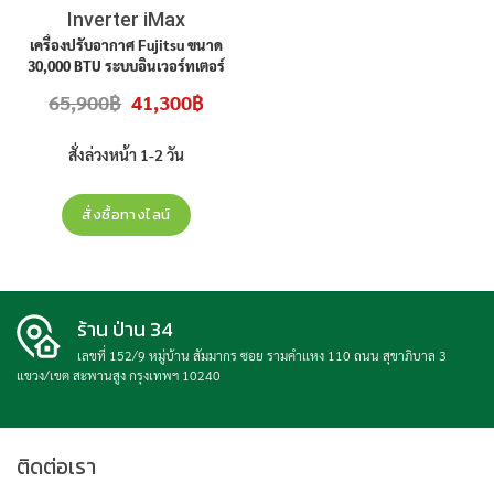
Inverter iMax
ASMG30CETA
เครื่องปรับอากาศ Fujitsu
ขนาด
30,000 BTU
ระบบอินเวอร์ทเตอร์
iMax รุ่น
ASMG30CETA
สินค้าใหม่
Original
Current
65,900
฿
41,300
฿
ประกันศูนย์ ราคาไม่รวมติดตั้ง
price
price
was:
is:
65,900฿.
41,300฿.
สั่งล่วงหน้า 1-2 วัน
สั่งซื้อทางไลน์
ร้าน ป่าน 34
เลขที่ 152/9 หมู่บ้าน สัมมากร ซอย รามคำแหง 110 ถนน สุขาภิบาล 3
แขวง/เขต สะพานสูง กรุงเทพฯ 10240
ติดต่อเรา