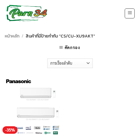
Skip
to
content
หน้าหลัก
/
สินค้าที่มีป้ายกำกับ “CS/CU-XU9AKT”
คัดกรอง
-35%