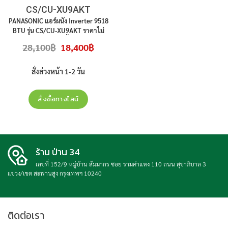
CS/CU-XU9AKT
PANASONIC แอร์ผนัง Inverter 9518
BTU รุ่น CS/CU-XU9AKT ราคาไม่
รวมติดตั้ง
Original
Current
28,100
฿
18,400
฿
price
price
was:
is:
28,100฿.
18,400฿.
สั่งล่วงหน้า 1-2 วัน
สั่งซื้อทางไลน์
ร้าน ป่าน 34
เลขที่ 152/9 หมู่บ้าน สัมมากร ซอย รามคำแหง 110 ถนน สุขาภิบาล 3
แขวง/เขต สะพานสูง กรุงเทพฯ 10240
ติดต่อเรา