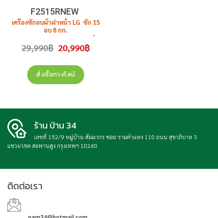
F2515RNEW
เครื่องซักอบผ้าฝาหน้า LG ซัก 15
อบ 8 กก.
รุ่น
F2515RNEW
1100RPM อิน
Original
Current
29,990
฿
20,990
฿
เวอร์เตอร์ ( สีขาว ) ราคา 20,990
price
price
was:
is:
บาท สินค้าใหม่ ประกันศูนย์
29,990฿.
20,990฿.
สั่งซื้อทางไลน์
ร้าน ป่าน 34
เลขที่ 152/9 หมู่บ้าน สัมมากร ซอย รามคำแหง 110 ถนน สุขาภิบาล 3
แขวง/เขต สะพานสูง กรุงเทพฯ 10240
ติดต่อเรา
parn34@hotmail.com