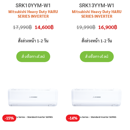
SRK10YYM-W1
SRK13YYM-W1
Mitsubishi Heavy Duty HARU
Mitsubishi Heavy Duty HARU
SERIES INVERTER
SERIES INVERTER
ขนาด
9175
BTU
รุ่น
ขนาด
12262 BTU
รุ่น
Original
Current
Original
Curren
17,990
฿
14,600
฿
19,990
฿
16,900
฿
SRK10YYM-W1
สินค้าใหม่
ประกัน
SRK13YYM-W1
สินค้าใหม่
ประกัน
price
price
price
price
was:
is:
was:
is:
ศูนย์
ราคาไม่รวมติดตั้ง
ศูนย์
17,990฿.
14,600฿.
19,990฿.
16,900
สั่งล่วงหน้า 1-2 วัน
สั่งล่วงหน้า 1-2 วัน
สั่งซื้อทางไลน์
สั่งซื้อทางไลน์
-15%
-14%