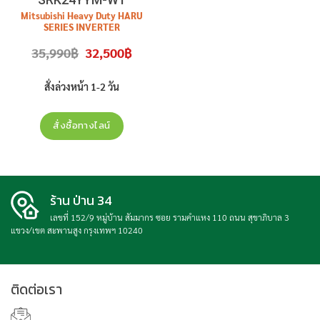
Mitsubishi Heavy Duty HARU
SERIES INVERTER
ขนาด 24225
BTU
รุ่น
Original
Current
35,990
฿
32,500
฿
SRK24YYM-W1
สินค้าใหม่
ประกัน
price
price
was:
is:
ศูนย์
ราคาไม่รวมติดตั้ง
35,990฿.
32,500฿.
สั่งล่วงหน้า 1-2 วัน
สั่งซื้อทางไลน์
ร้าน ป่าน 34
เลขที่ 152/9 หมู่บ้าน สัมมากร ซอย รามคำแหง 110 ถนน สุขาภิบาล 3
แขวง/เขต สะพานสูง กรุงเทพฯ 10240
ติดต่อเรา