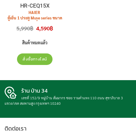
HR-CEQ15X
HAIER
ตู้เย็น 1 ประตู Muse series ขนาด
5.2 คิว
Original
Current
5,990
฿
4,590
฿
รุ่น
HR-CEQ15X
สีเทาเงิน สินค้าใหม่
price
price
was:
is:
ประกันศูนย์
5,990฿.
4,590฿.
สินค้าหมดแล้ว
สั่งซื้อทางไลน์
ร้าน ป่าน 34
เลขที่ 152/9 หมู่บ้าน สัมมากร ซอย รามคำแหง 110 ถนน สุขาภิบาล 3
แขวง/เขต สะพานสูง กรุงเทพฯ 10240
ติดต่อเรา