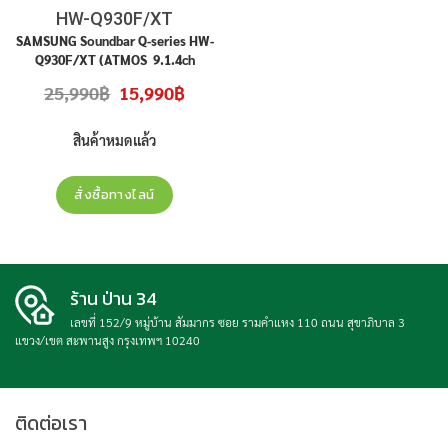
HW-Q930F/XT
SAMSUNG Soundbar Q-series HW-
Q930F/XT (ATMOS 9.1.4ch
Subwoofer & Rear Speaker) สินค้า
Original
Current
25,990
฿
15,990
฿
ใหม่ ประกันศูนย์
price
price
was:
is:
25,990฿.
15,990฿.
สินค้าหมดแล้ว
สั่งซื้อทางไลน์
ร้าน ป่าน 34
เลขที่ 152/9 หมู่บ้าน สัมมากร ซอย รามคำแหง 110 ถนน สุขาภิบาล 3
แขวง/เขต สะพานสูง กรุงเทพฯ 10240
ติดต่อเรา