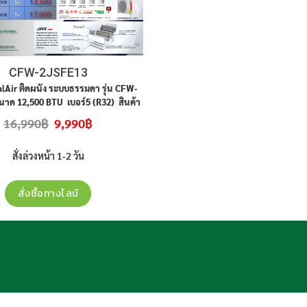
CFW-2JSFE13
alAir ติดผนัง ระบบธรรมดา รุ่น CFW-
าด 12,500 BTU เบอร์5 (R32) สินค้า
 ประกันศูนย์ ราคาไม่รวมติดตั้ง
Original
Current
16,990
฿
9,990
฿
price
price
was:
is:
16,990฿.
9,990฿.
สั่งล่วงหน้า 1-2 วัน
สั่งซื้อทางไลน์