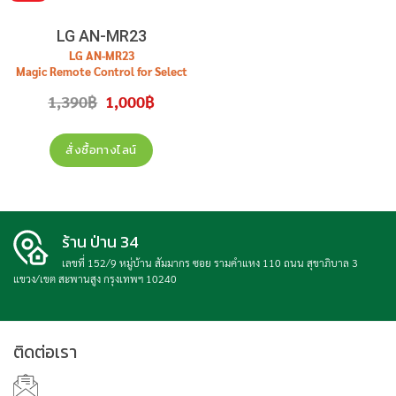
LG AN-MR23
LG
AN-MR23
Magic Remote Control for Select
TV
Original
Current
1,390
฿
1,000
฿
price
price
was:
is:
1,390฿.
1,000฿.
สั่งซื้อทางไลน์
ร้าน ป่าน 34
เลขที่ 152/9 หมู่บ้าน สัมมากร ซอย รามคำแหง 110 ถนน สุขาภิบาล 3
แขวง/เขต สะพานสูง กรุงเทพฯ 10240
ติดต่อเรา