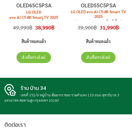
OLED65C5PSA
OLED55C5PSA
LG OLED evo AI C5 4K Smart TV
LG OLED
2025
evo AI C5 4K Smart TV 2025
ขนาดจอ 65 นิ้ว
รุ่น
OLED55C5PSA
สินค้าใหม่
Original
Current
Original
Curren
49,990
฿
38,990
฿
39,900
฿
31,990
฿
รุ่น
OLED65C5PSA
สินค้าใหม่ ปนะ
ประกันศูนย์
price
price
price
price
was:
is:
was:
is:
กันศูนย์
49,990฿.
38,990฿.
39,900฿.
31,990฿
สินค้าหมดแล้ว
สินค้าหมดแล้ว
สั่งซื้อทางไลน์
สั่งซื้อทางไลน์
ร้าน ป่าน 34
เลขที่ 152/9 หมู่บ้าน สัมมากร ซอย รามคำแหง 110 ถนน สุขาภิบาล 3
แขวง/เขต สะพานสูง กรุงเทพฯ 10240
ติดต่อเรา