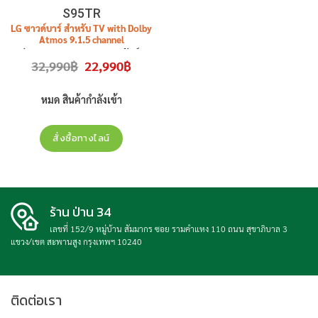
S95TR
LG ซาวด์บาร์ สำหรับ TV with Dolby
Atmos 9.1.5 channel
รุ่น
S95TR
(9.1.5 CH, 810 วัตต์)
Original
Current
32,990
฿
22,990
฿
สินค้าใหม่ ประกันศูนย์
price
price
was:
is:
32,990฿.
22,990฿.
หมด สินค้ากำลังเข้า
สั่งซื้อทางไลน์
ร้าน ป่าน 34
เลขที่ 152/9 หมู่บ้าน สัมมากร ซอย รามคำแหง 110 ถนน สุขาภิบาล 3
แขวง/เขต สะพานสูง กรุงเทพฯ 10240
ติดต่อเรา