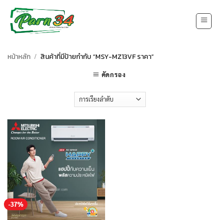
Skip
to
content
หน้าหลัก
/
สินค้าที่มีป้ายกำกับ “MSY-MZ13VF ราคา”
คัดกรอง
-37%