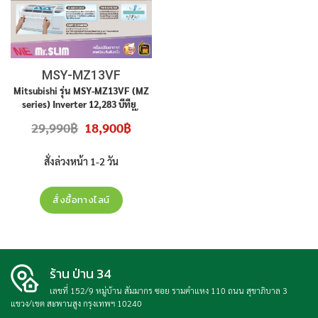
MSY-MZ13VF
Mitsubishi รุ่น MSY-MZ13VF (MZ
series) Inverter 12,283 บีทียู
เบอร์5 (R32)️ ราคาไม่รวมติดตั้ง
Original
Current
29,990
฿
18,900
฿
price
price
was:
is:
29,990฿.
18,900฿.
สั่งล่วงหน้า 1-2 วัน
สั่งซื้อทางไลน์
ร้าน ป่าน 34
เลขที่ 152/9 หมู่บ้าน สัมมากร ซอย รามคำแหง 110 ถนน สุขาภิบาล 3
แขวง/เขต สะพานสูง กรุงเทพฯ 10240