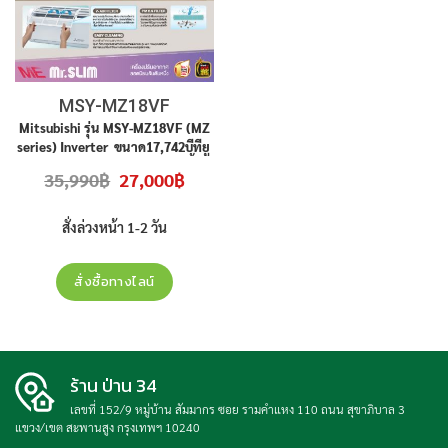
MSY-MZ18VF
Mitsubishi รุ่น MSY-MZ18VF (MZ
series) Inverter ขนาด17,742บีทียู
เบอร์5 (R32)️ ราคาไม่รวมติดตั้ง
Original
Current
35,990
฿
27,000
฿
price
price
was:
is:
35,990฿.
27,000฿.
สั่งล่วงหน้า 1-2 วัน
สั่งซื้อทางไลน์
ร้าน ป่าน 34
เลขที่ 152/9 หมู่บ้าน สัมมากร ซอย รามคำแหง 110 ถนน สุขาภิบาล 3
แขวง/เขต สะพานสูง กรุงเทพฯ 10240