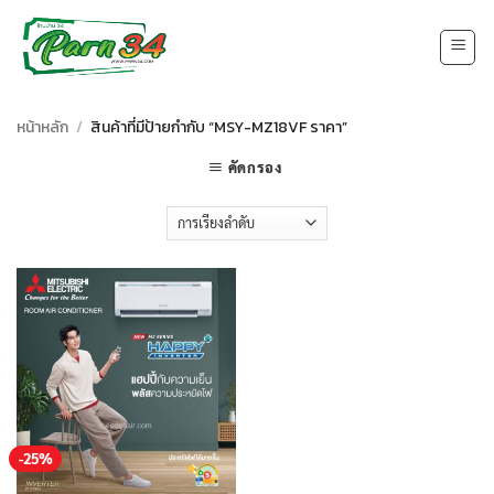
Skip
to
content
หน้าหลัก
/
สินค้าที่มีป้ายกำกับ “MSY-MZ18VF ราคา”
คัดกรอง
-25%