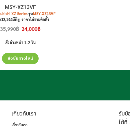
MSY-XZ13VF
subishi XZ Series
รุ่น
MSY-XZ13VF
12,264บีทียู
ราคาไม่รวมติดตั้ง
Original
Current
35,990
฿
24,000
฿
price
price
was:
is:
35,990฿.
24,000฿.
สั่งล่วงหน้า 1-2 วัน
สั่งซื้อทางไลน์
เกี่ยวกับเรา
รับข
ได้ที่..
เกี่ยวกับเรา