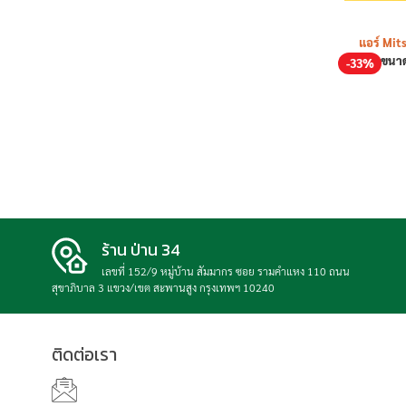
แอร์ Mit
ขนาด
-33%
ร้าน ป่าน 34
เลขที่ 152/9 หมู่บ้าน สัมมากร ซอย รามคำแหง 110 ถนน
สุขาภิบาล 3 แขวง/เขต สะพานสูง กรุงเทพฯ 10240
ติดต่อเรา