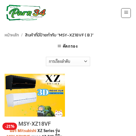
Skip
to
content
หน้าหลัก
/
สินค้าที่มีป้ายกำกับ “MSY-XZ18VF ( B )”
คัดกรอง
MSY-XZ18VF
-21%
แอร์ Mitsubishi
XZ Series รุ่น