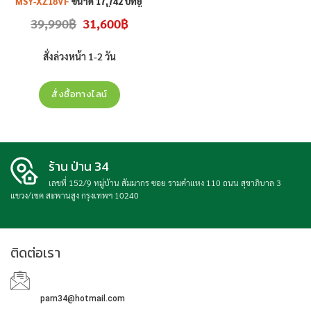
MSY-XZ18VF
ขนาด 17,742 บีทียู
ราคาไม่รวมติดตั้ง
Original
Current
39,990
฿
31,600
฿
price
price
was:
is:
39,990฿.
31,600฿.
สั่งล่วงหน้า 1-2 วัน
สั่งซื้อทางไลน์
ร้าน ป่าน 34
เลขที่ 152/9 หมู่บ้าน สัมมากร ซอย รามคำแหง 110 ถนน สุขาภิบาล 3
แขวง/เขต สะพานสูง กรุงเทพฯ 10240
ติดต่อเรา
parn34@hotmail.com