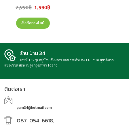
Original
Current
2,990
฿
1,990
฿
price
price
was:
is:
2,990฿.
1,990฿.
สั่งซื้อทางไลน์
ร้าน ป่าน 34
เลขที่ 152/9 หมู่บ้าน สัมมากร ซอย รามคำแหง 110 ถนน สุขาภิบาล 3
แขวง/เขต สะพานสูง กรุงเทพฯ 10240
ติดต่อเรา
parn34@hotmail.com
087-054-6618,