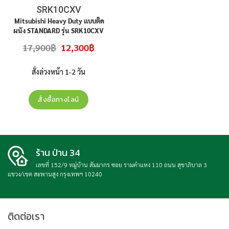
SRK10CXV
Mitsubishi Heavy Duty แบบติด
ผนัง STANDARD รุ่น SRK10CXV
ขนาด 9,175 BTU สินค้าใหม่ ประกัน
Original
Current
17,900
฿
12,300
฿
ศูนย์ ราคาไม่รวมติดตั้ง
price
price
was:
is:
17,900฿.
12,300฿.
สั่งล่วงหน้า 1-2 วัน
สั่งซื้อทางไลน์
ร้าน ป่าน 34
เลขที่ 152/9 หมู่บ้าน สัมมากร ซอย รามคำแหง 110 ถนน สุขาภิบาล 3
แขวง/เขต สะพานสูง กรุงเทพฯ 10240
ติดต่อเรา