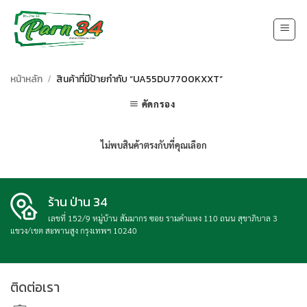
Skip
to
content
หน้าหลัก
/
สินค้าที่มีป้ายกำกับ “UA55DU7700KXXT”
คัดกรอง
ไม่พบสินค้าตรงกับที่คุณเลือก
ร้าน ป่าน 34
เลขที่ 152/9 หมู่บ้าน สัมมากร ซอย รามคำแหง 110 ถนน สุขาภิบาล 3
แขวง/เขต สะพานสูง กรุงเทพฯ 10240
ติดต่อเรา