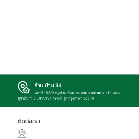
ร้าน ป่าน 34
เลขที่ 152/9 หมู่บ้าน สัมมากร ซอย รามคำแหง 110 ถนน
สุขาภิบาล 3 แขวง/เขต สะพานสูง กรุงเทพฯ 10240
ติดต่อเรา