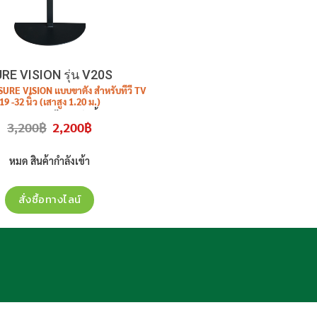
RE VISION รุ่น V20S
วี SURE VISION แบบขาตั้ง สำหรับทีวี TV
19 -32 นิ้ว (เสาสูง 1.20 ม.)
รุ่น
V20S
ราคาไม่รวมติดตั้ง
Original
Current
3,200
฿
2,200
฿
price
price
was:
is:
3,200฿.
2,200฿.
หมด สินค้ากำลังเข้า
สั่งซื้อทางไลน์