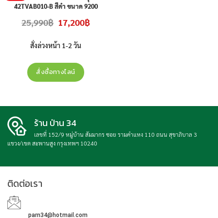
42TVAB010-B สีดำ ขนาด 9200
BTU สินค้าใหม่ ประกันศุนย์ ราคาไม่
Original
Current
25,990
฿
17,200
฿
รวมติดตั้ง
price
price
was:
is:
25,990฿.
17,200฿.
สั่งล่วงหน้า 1-2 วัน
สั่งซื้อทางไลน์
ร้าน ป่าน 34
เลขที่ 152/9 หมู่บ้าน สัมมากร ซอย รามคำแหง 110 ถนน สุขาภิบาล 3
แขวง/เขต สะพานสูง กรุงเทพฯ 10240
ติดต่อเรา
parn34@hotmail.com