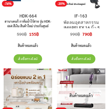
-74%
-20%
HDK-664
IF-163
ฮานาเดนกิ กาต้มน้ำไร้สาย รุ่น HDK-
พัดลมอุตสาหกรรม
664 สีเงิน สินค้าใหม่ ประกันศูนย์
IMARFLEX 16 นิ้ว 5
Original
Current
Original
Current
ใบพัด
590
฿
155
฿
990
฿
790
฿
price
price
price
price
was:
is:
was:
is:
IF-163
รุ่น
สีดำ สินค้าใหม่ ประกัน
590฿.
155฿.
990฿.
790฿.
สินค้าหมดแล้ว
สินค้าหมดแล้ว
ศูนย์
สั่งซื้อทางไลน์
สั่งซื้อทางไลน์
สินค้าหมดแล้ว