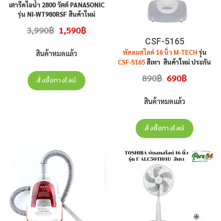
NI-WT980RSF
เตารีดไอน้ำ 2800 วัตต์ PANASONIC
รุ่น NI-WT980RSF สินค้าใหม่
ประกันศูนย์
Original
Current
3,990
฿
1,590
฿
price
price
CSF-5165
was:
is:
3,990฿.
1,590฿.
พัดลมสไลด์ 16 นิ้ว M-TECH
รุ่น
สินค้าหมดแล้ว
CSF-5165
สีเทา สินค้าใหม่ ประกัน
ศูนย์
Original
Current
890
฿
690
฿
สั่งซื้อทางไลน์
price
price
was:
is:
890฿.
690฿.
สินค้าหมดแล้ว
สั่งซื้อทางไลน์