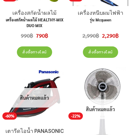
เครื่องสกัดน้ำผลไม้
เครื่องหนีบผมไฟฟ้า
HEALTHY-MIX DUO MIX
JYESTYLE Mcqueen
เครื่องสกัดน้ำผลไม้ HEALTHY-MIX
รุ่น Mcqueen
DUO MIX
Original
Current
Original
Current
990
฿
790
฿
2,990
฿
2,290
฿
price
price
price
price
was:
is:
was:
is:
990฿.
790฿.
2,990฿.
2,290฿.
สั่งซื้อทางไลน์
สั่งซื้อทางไลน์
สินค้าหมดแล้ว
สินค้าหมดแล้ว
-60%
-22%
เตารีดไอน้ำ PANASONIC