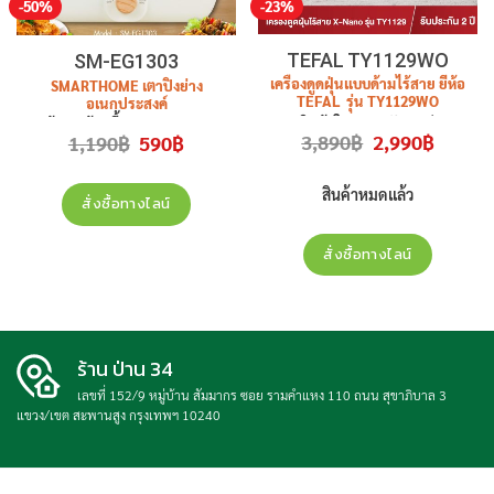
-50%
-23%
TEFAL TY1129WO
SM-EG1303
เครื่องดูดฝุ่นแบบด้ามไร้สาย ยี่ห้อ
SMARTHOME เตาปิ้งย่าง
TEFAL รุ่น TY1129WO
อเนกประสงค์
สินค้าใหม่ ประกันศูนย์
พร้อม หม้อสุกี้ รุ่น
SM-EG1303
Original
Current
Original
Current
3,890
฿
2,990
฿
1,190
฿
590
฿
สินค้าใหม่ ประกันศูนย์ไทย
price
price
price
price
was:
is:
was:
is:
3,890฿.
2,990฿.
1,190฿.
590฿.
สินค้าหมดแล้ว
สั่งซื้อทางไลน์
สั่งซื้อทางไลน์
ร้าน ป่าน 34
เลขที่ 152/9 หมู่บ้าน สัมมากร ซอย รามคำแหง 110 ถนน สุขาภิบาล 3
แขวง/เขต สะพานสูง กรุงเทพฯ 10240