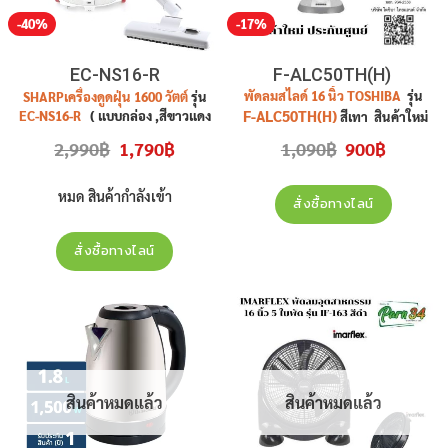
-40%
-17%
EC-NS16-R
F-ALC50TH(H)
พัดลมสไลด์ 16 นิ้ว TOSHIBA
รุ่น
SHARP
เครื่องดูดฝุ่น 1600 วัตต์
รุ่น
F-ALC50TH(H)
EC-NS16-R
( แบบกล่อง ,สีขาวแดง
สีเทา สินค้าใหม่
) สินค้าใหม่ ประกันศูนย์
ประกันศูนย์
Original
Current
Original
Current
2,990
฿
1,790
฿
1,090
฿
900
฿
price
price
price
price
was:
is:
was:
is:
2,990฿.
1,790฿.
1,090฿.
900฿.
หมด สินค้ากำลังเข้า
สั่งซื้อทางไลน์
สั่งซื้อทางไลน์
สินค้าหมดแล้ว
สินค้าหมดแล้ว