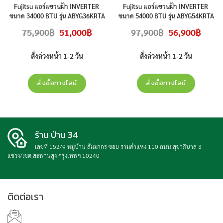
AOYG45KRTA [3เฟส]
AOYG54KRTA [3เฟส]
Fujitsu แอร์แขวนฝ้า INVERTER
Fujitsu แอร์แขวนฝ้า INVERTER
ขนาด 34000 BTU รุ่น ABYG36KRTA
ขนาด 54000 BTU รุ่น ABYG54KRTA
/ AOYG36KRTA ไฟ 380V 3 เฟส
/ AOYG54KRTA ไฟ 380V 3 เฟส
Original
Current
Original
Curren
75,900
฿
51,000
฿
97,900
฿
56,900
฿
เบอร์ 5 R32 คอมเพรสเซอร์ 10 ปี
เบอร์ 5 R32 คอมเพรสเซอร์ 10 ปี
price
price
price
price
was:
is:
was:
is:
อะไหล่ทุกชิ้นส่วน 3 ปี ราคาไม่รวมติด
อะไหล่ทุกชิ้นส่วน 3 ปี ราคาไม่รวมติด
75,900฿.
51,000฿.
97,900฿.
56,900
ตั้ง
ตั้ง
สั่งล่วงหน้า 1-2 วัน
สั่งล่วงหน้า 1-2 วัน
สั่งซื้อทางไลน์
สั่งซื้อทางไลน์
ร้าน ป่าน 34
เลขที่ 152/9 หมู่บ้าน สัมมากร ซอย รามคำแหง 110 ถนน สุขาภิบาล 3
แขวง/เขต สะพานสูง กรุงเทพฯ 10240
ติดต่อเรา