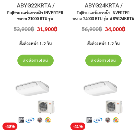
ABYG22KRTA /
ABYG24KRTA /
AOYG22KBTB
AOYG24KBTB
Fujitsu
แอร์แขวนฝ้า
INVERTER
Fujitsu แอร์แขวนฝ้า INVERTER
ขนาด
21000 BTU
รุ่น
ขนาด 24000 BTU รุ่น
ABYG24KRTA
ABYG22KRTA / AOYG22KBTB
ไฟ
/ AOYG24KBTB
ไฟ 220 V 1 เฟส
Original
Current
Original
Curren
52,900
฿
31,900
฿
56,900
฿
34,000
฿
220 V 1
เฟส
เบอร์
5 R32
เบอร์ 5 R32 คอมเพรสเซอร์ 10 ปี
price
price
price
price
was:
is:
was:
is:
คอมเพรสเซอร์
10
ปี
อะไหล่ทุกชิ้น
อะไหล่ทุกชิ้นส่วน 3 ปี ราคาไม่รวมติด
52,900฿.
31,900฿.
56,900฿.
34,000
ส่วน
3
ปี
ราคาไม่รวมติดตั้ง
ตั้ง
สั่งล่วงหน้า 1-2 วัน
สั่งล่วงหน้า 1-2 วัน
สั่งซื้อทางไลน์
สั่งซื้อทางไลน์
-40%
-41%