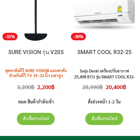
-31%
-30%
SURE VISION รุ่น V20S
SMART COOL R32-25
ขุดขาตั้งทีวี SURE VISION แบบขาตั้ง
Saijo Denki เครื่องปรับอากาศ
สำหรับทีวี TV 19 -32 นิ้ว (เสาสูง
25,498 BTU รุ่น SMART COOL R32-
1.20 ม.)
25 (SWG) น้ำยา R32 สินค้าใหม่
t
Original
Current
Original
Curren
3,200
฿
2,200
฿
28,990
฿
20,400
฿
รุ่น
V20S
ราคาไม่รวมติดตั้ง
ประกันศูนย์ (ราคาไม่รวมติดตั้ง)
price
price
price
price
was:
is:
was:
is:
3,200฿.
2,200฿.
28,990฿.
20,400
หมด สินค้ากำลังเข้า
สั่งล่วงหน้า 1-2 วัน
สั่งซื้อทางไลน์
สั่งซื้อทางไลน์