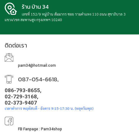
ร้าน ป่าน 34
เลขที่ 152/9 หมู่บ้าน สัมมากร ซอย รามคำแหง 110 ถนน สุขาภิบาล 3
แขวง/เขต สะพานสูง กรุงเทพฯ 10240
ติดต่อเรา
parn34@hotmail.com
087-054-6618,
086-793-8655,
02-729-3168,
02-373-9407
เวลาทำการ พฤหัสบดี - อังคาร 9:15-17:30 น. (หยุดวันพุธ)
FB Fanpage : Parn34shop