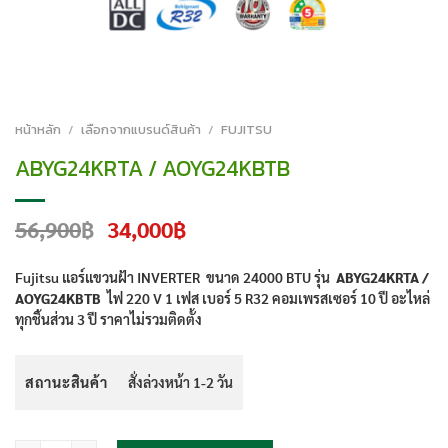
หน้าหลัก
/
เลือกจากแบรนด์สินค้า
/
FUJITSU
ABYG24KRTA / AOYG24KBTB
Original
Current
56,900
฿
34,000
฿
price
price
was:
is:
Fujitsu แอร์แขวนฝ้า INVERTER
ขนาด 24000 BTU รุ่น
ABYG24KRTA /
56,900฿.
34,000฿.
AOYG24KBTB
ไฟ 220 V 1 เฟส เบอร์ 5 R32 คอมเพรสเซอร์ 10 ปี อะไหล่
ทุกชิ้นส่วน 3 ปี ราคาไม่รวมติดตั้ง
สถานะสินค้า
สั่งล่วงหน้า 1-2 วัน