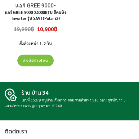
แอร์ GREE 9000-
24000BTU
แอร์ GREE 9000-24000BTU ติดผนัง
Inverter รุ่น SAVI (Pular i2)
Original
Current
19,990
฿
10,900
฿
price
price
was:
is:
19,990฿.
10,900฿.
สั่งล่วงหน้า 1-2 วัน
สั่งซื้อทางไลน์
ร้าน ป่าน 34
เลขที่ 152/9 หมู่บ้าน สัมมากร ซอย รามคำแหง 110 ถนน สุขาภิบาล 3
แขวง/เขต สะพานสูง กรุงเทพฯ 10240
ติดต่อเรา