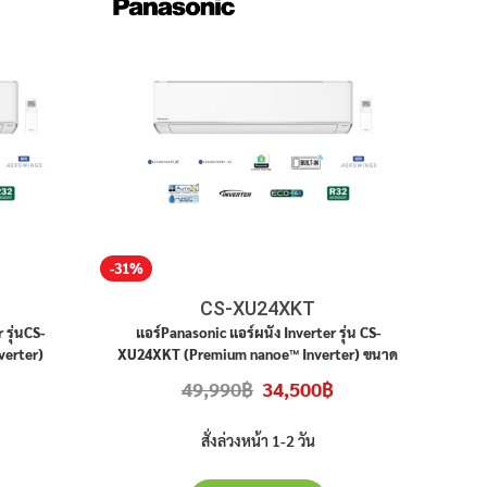
-31%
CS-XU24XKT
 รุ่นCS-
แอร์Panasonic แอร์ผนัง Inverter รุ่น CS-
verter)
XU24XKT (Premium nanoe™ Inverter) ขนาด
ินค้าใหม่
20765บีทียู เบอร์ 5 (R32) สินค้าใหม่ ประกันศูนย์
Current
Original
Current
49,990
฿
34,500
฿
ั้ง
ราคาไม่รวมติดตั้ง
price
price
price
is:
was:
is:
26,900฿.
49,990฿.
34,500฿.
สั่งล่วงหน้า 1-2 วัน