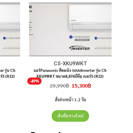
CS-XKU9WKT
r รุ่น CS-
แอร์Panasonic ติดผนัง ระบบInverter รุ่น CS-
์5 (R32)
XKU9WKT ขนาด8,876บีทียู เบอร์5 (R32)
-49%
 ประกันศูนย์
(Deluxe nanoe™Inverter) สินค้าใหม่ ประกันศูนย์
Current
Original
Current
29,990
฿
15,300
฿
ราคาไม่รวมติดตั้ง
price
price
price
is:
was:
is:
31,500฿.
29,990฿.
15,300฿.
สั่งล่วงหน้า 1-2 วัน
สั่งซื้อทางไลน์