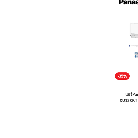
-35%
แอร์Pan
XU13XKT 
12,638 บี