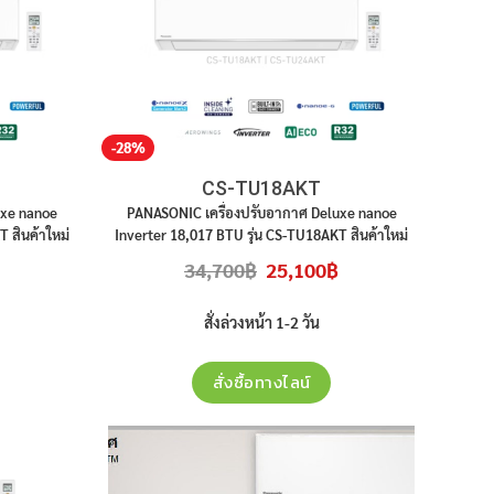
-28%
CS-TU18AKT
uxe nanoe
PANASONIC
เครื่องปรับอากาศ
Deluxe nanoe
 สินค้าใหม่
Inverter
18,017
BTU
รุ่น
CS-TU18AKT
สินค้าใหม่
้ง
ประกันศูนย์ ราคาไม่รวมติดตั้ง
Current
Original
Current
34,700
฿
25,100
฿
price
price
price
is:
was:
is:
19,000฿.
34,700฿.
25,100฿.
สั่งล่วงหน้า 1-2 วัน
สั่งซื้อทางไลน์