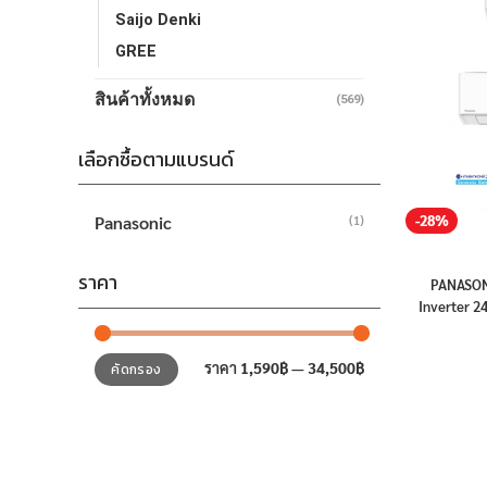
Saijo Denki
GREE
สินค้าทั้งหมด
(569)
เลือกซื้อตามแบรนด์
Panasonic
-28%
(1)
ราคา
PANASO
Inverter
2
ป
ราคา
ราคา
ราคา
1,590฿
—
34,500฿
คัดกรอง
ต่ำ
สูงสุด
สุด