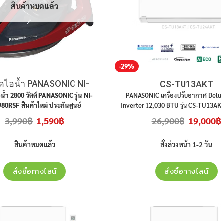
สินค้าหมดแล้ว
-29%
ีดไอน้ำ PANASONIC NI-
CS-TU13AKT
WT980RSF
น้ำ 2800 วัตต์ PANASONIC รุ่น NI-
PANASONIC เครื่องปรับอากาศ Del
80RSF สินค้าใหม่ ประกันศูนย์
Inverter
12,030
BTU รุ่น CS-TU13AKT
ประกันศูนย์ ราคาไม่รวมติดตั
Original
Current
Original
3,990
฿
1,590
฿
26,900
฿
19,000
฿
price
price
price
was:
is:
was:
3,990฿.
1,590฿.
26,900฿.
สินค้าหมดแล้ว
สั่งล่วงหน้า 1-2 วัน
สั่งซื้อทางไลน์
สั่งซื้อทางไลน์