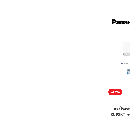
-42%
แอร์Panas
XU9XKT ขนาด
ปร