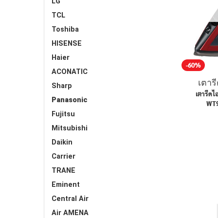
LG
TCL
Toshiba
HISENSE
Haier
-60%
ACONATIC
เตาร
Sharp
เตารีดไอ
Panasonic
WT9
Fujitsu
Mitsubishi
Daikin
Carrier
TRANE
Eminent
Central Air
Air AMENA