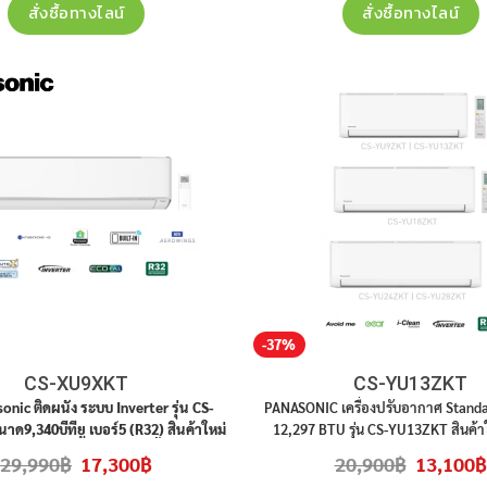
สั่งซื้อทางไลน์
สั่งซื้อทางไลน์
-37%
CS-XU9XKT
CS-YU13ZKT
onic ติดผนัง ระบบ Inverter รุ่น CS-
PANASONIC เครื่องปรับอากาศ Standa
9,340บีทียู เบอร์5 (R32) สินค้าใหม่
12,297
BTU รุ่น
CS-YU13ZKT สินค้าใ
ะกันศูนย์ ราคาไม่รวมติดตั้ง
ศูนย์ ราคาไม่รวมติดตั้ง
Original
Current
Original
29,990
฿
17,300
฿
20,900
฿
13,100
฿
price
price
price