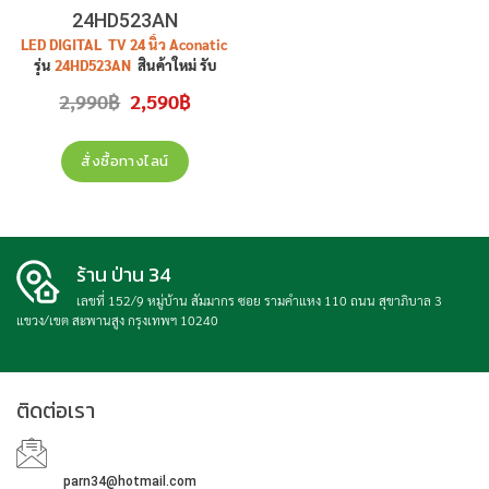
24HD523AN
LED DIGITAL TV 24 นิ้ว Aconatic
รุ่น
24HD523AN
สินค้าใหม่ รับ
ประกันศูนย์ 1 ปี
Original
Current
2,990
฿
2,590
฿
price
price
was:
is:
2,990฿.
2,590฿.
สั่งซื้อทางไลน์
ร้าน ป่าน 34
เลขที่ 152/9 หมู่บ้าน สัมมากร ซอย รามคำแหง 110 ถนน สุขาภิบาล 3
แขวง/เขต สะพานสูง กรุงเทพฯ 10240
ติดต่อเรา
parn34@hotmail.com